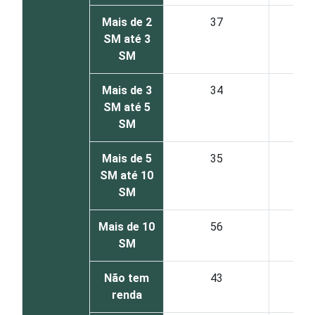
Mais de 2
37
SM até 3
SM
Mais de 3
34
SM até 5
SM
Mais de 5
35
SM até 10
SM
Mais de 10
56
SM
Não tem
43
renda