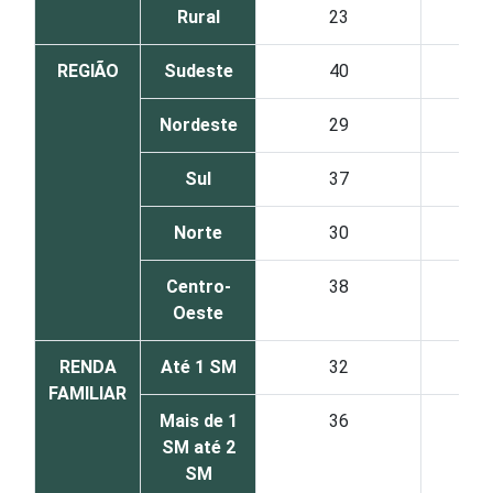
Rural
23
REGIÃO
Sudeste
40
Nordeste
29
Sul
37
Norte
30
Centro-
38
Oeste
RENDA
Até 1 SM
32
FAMILIAR
Mais de 1
36
SM até 2
SM