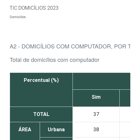
Ir para o conteúdo
TIC DOMICÍLIOS 2023
Domicílios
A2 - DOMICÍLIOS COM COMPUTADOR, POR TI
Total de domicílios com computador
Percentual (%)
Sim
TOTAL
37
ÁREA
Urbana
38