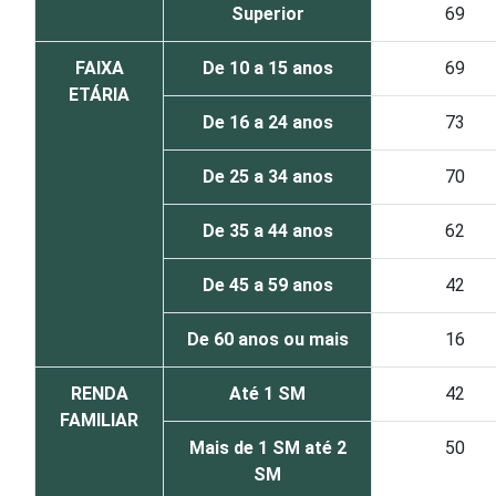
Superior
69
FAIXA
De 10 a 15 anos
69
ETÁRIA
De 16 a 24 anos
73
De 25 a 34 anos
70
De 35 a 44 anos
62
De 45 a 59 anos
42
De 60 anos ou mais
16
RENDA
Até 1 SM
42
FAMILIAR
Mais de 1 SM até 2
50
SM