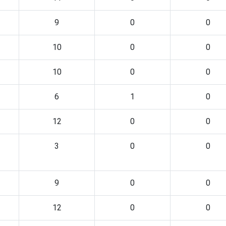
9
0
0
10
0
0
10
0
0
6
1
0
12
0
0
3
0
0
9
0
0
12
0
0