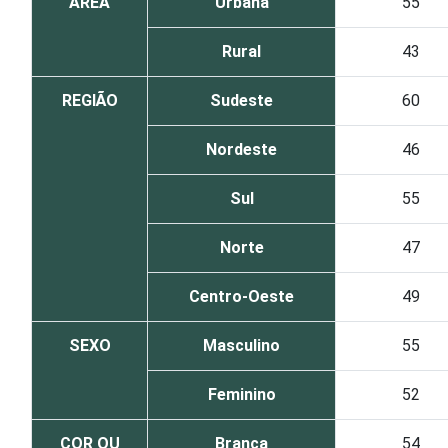
ÁREA
Urbana
55
Rural
43
REGIÃO
Sudeste
60
Nordeste
46
Sul
55
Norte
47
Centro-Oeste
49
SEXO
Masculino
55
Feminino
52
COR OU
Branca
54