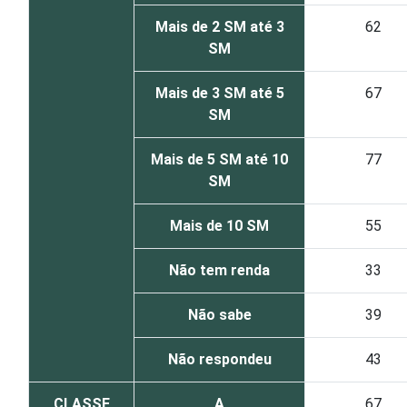
Mais de 2 SM até 3
62
SM
Mais de 3 SM até 5
67
SM
Mais de 5 SM até 10
77
SM
Mais de 10 SM
55
Não tem renda
33
Não sabe
39
Não respondeu
43
CLASSE
A
67