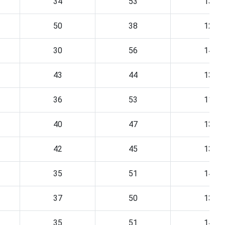
34
53
13
50
38
12
30
56
14
43
44
13
36
53
11
40
47
13
42
45
13
35
51
14
37
50
13
35
51
14