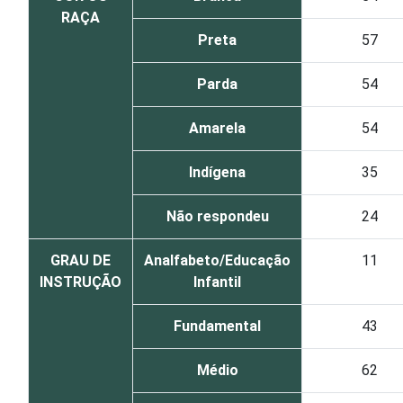
RAÇA
Preta
57
Parda
54
Amarela
54
Indígena
35
Não respondeu
24
GRAU DE
Analfabeto/Educação
11
INSTRUÇÃO
Infantil
Fundamental
43
Médio
62