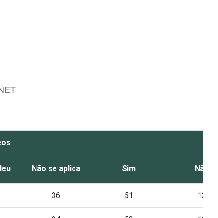
RNET
eos
deu
Não se aplica
Sim
Não
36
51
13