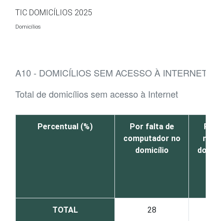
Ir para o conteúdo
TIC DOMICÍLIOS 2025
Domicílios
A10 - DOMICÍLIOS SEM ACESSO À INTERNET, 
Total de domicílios sem acesso à Internet
Percentual (%)
Por falta de
Por 
computador no
nece
domicílio
dos m
TOTAL
28