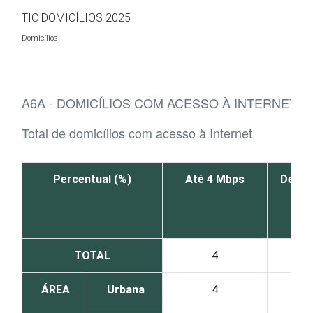
Ir para o conteúdo
TIC DOMICÍLIOS 2025
Domicílios
A6A - DOMICÍLIOS COM ACESSO À INTERNET,
Total de domicílios com acesso à Internet
Percentual (%)
Até 4 Mbps
De 5 
M
TOTAL
4
ÁREA
Urbana
4