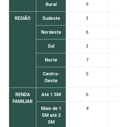
Rural
9
REGIÃO
Sudeste
3
Nordeste
6
Sul
3
Norte
7
Centro-
5
Oeste
RENDA
Até 1 SM
6
FAMILIAR
Mais de 1
4
SM até 2
SM