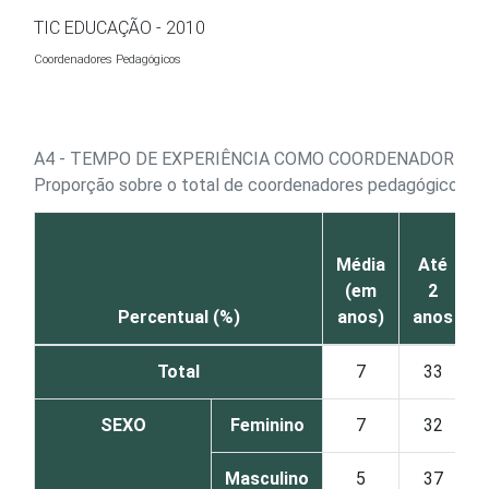
Ir para o conteúdo
TIC EDUCAÇÃO - 2010
Coordenadores Pedagógicos
A4 - TEMPO DE EXPERIÊNCIA COMO COORDENADOR PE
1
Proporção sobre o total de coordenadores pedagógicos
Média
Até
(em
2
Percentual (%)
anos)
anos
Total
7
33
SEXO
Feminino
7
32
Masculino
5
37