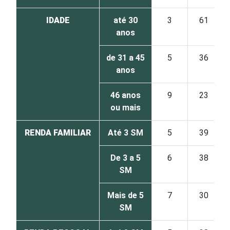
IDADE
até 30
3
61
anos
de 31 a 45
5
36
anos
46 anos
9
23
ou mais
RENDA FAMILIAR
Até 3 SM
5
39
De 3 a 5
6
38
SM
Mais de 5
7
30
SM