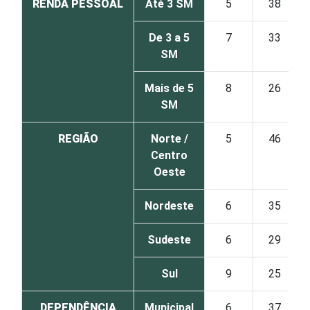
RENDA PESSOAL
Até 3 SM
5
38
De 3 a 5
7
33
SM
Mais de 5
8
26
SM
REGIÃO
Norte /
5
46
Centro
Oeste
Nordeste
6
35
Sudeste
6
29
Sul
9
25
DEPENDÊNCIA
Municipal
6
37