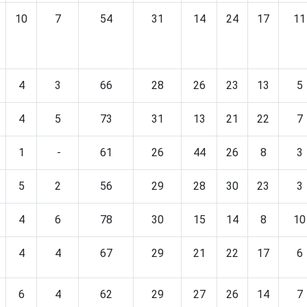
10
7
54
31
14
24
17
11
4
3
66
28
26
23
13
5
4
5
73
31
13
21
22
7
1
-
61
26
44
26
8
3
5
2
56
29
28
30
23
3
4
6
78
30
15
14
8
10
4
4
67
29
21
22
17
6
6
4
62
29
27
26
14
7