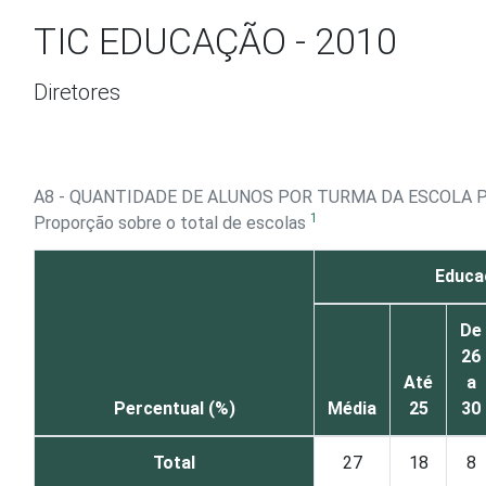
Ir para o conteúdo
TIC EDUCAÇÃO - 2010
Diretores
A8 - QUANTIDADE DE ALUNOS POR TURMA DA ESCOLA P
1
Proporção sobre o total de escolas
Educaç
De
26
Até
a
Percentual (%)
Média
25
30
Total
27
18
8