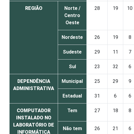
REGIÃO
Norte /
28
19
10
Centro
Oeste
Nordeste
26
19
8
Sudeste
29
11
7
Sul
23
32
6
DEPENDÊNCIA
Municipal
25
29
9
ADMINISTRATIVA
Estadual
31
6
6
COMPUTADOR
Tem
27
18
8
INSTALADO NO
LABORATÓRIO DE
Não tem
26
21
6
INFORMÁTICA