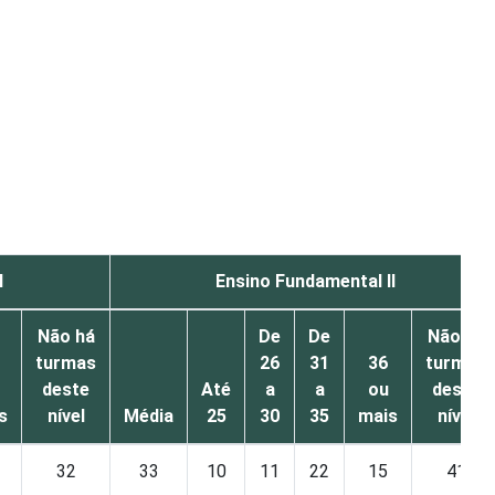
I
Ensino Fundamental II
Não há
De
De
Não há
turmas
26
31
36
turmas
deste
Até
a
a
ou
deste
s
nível
Média
25
30
35
mais
nível
32
33
10
11
22
15
41