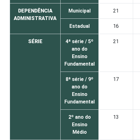
DEPENDÊNCIA
Municipal
21
ADMINISTRATIVA
Estadual
16
SÉRIE
4ª série / 5º
21
ano do
Ensino
Fundamental
8ª série / 9º
17
ano do
Ensino
Fundamental
2º ano do
13
Ensino
Médio