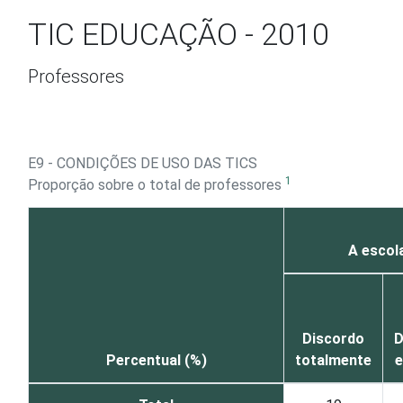
Ir para o conteúdo
TIC EDUCAÇÃO - 2010
Professores
E9 - CONDIÇÕES DE USO DAS TICS
1
Proporção sobre o total de professores
A escol
Discordo
D
Percentual (%)
totalmente
e