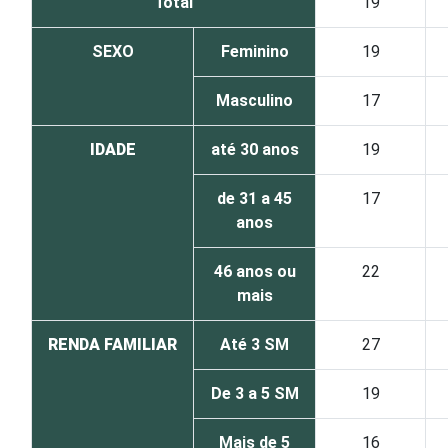
Total
19
SEXO
Feminino
19
Masculino
17
IDADE
até 30 anos
19
de 31 a 45
17
anos
46 anos ou
22
mais
RENDA FAMILIAR
Até 3 SM
27
De 3 a 5 SM
19
Mais de 5
16