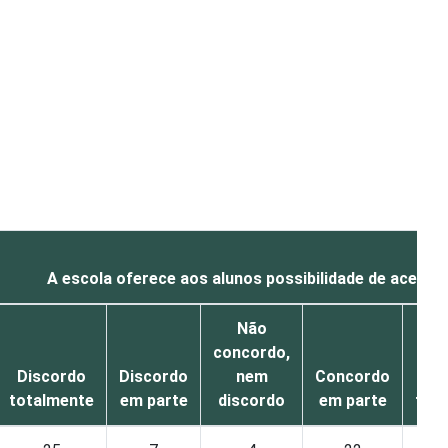
A escola oferece aos alunos possibilidade de acesso 
Não
concordo,
Discordo
Discordo
nem
Concordo
Co
totalmente
em parte
discordo
em parte
tot