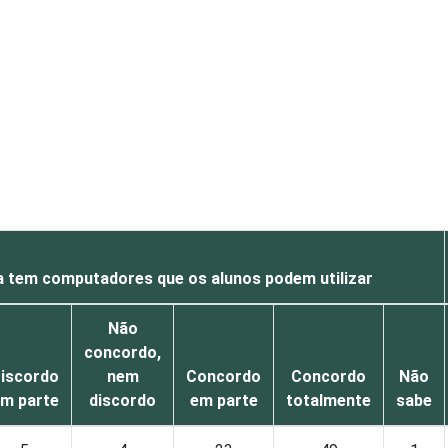
a tem computadores que os alunos podem utilizar
Não
concordo,
iscordo
nem
Concordo
Concordo
Não
m parte
discordo
em parte
totalmente
sabe