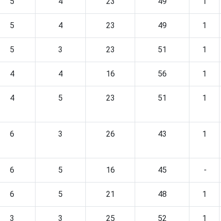
5
4
23
49
1
5
4
23
49
1
5
3
23
51
1
4
4
16
56
1
4
5
23
51
1
6
3
26
43
1
6
5
16
45
-
6
5
21
48
1
3
3
25
52
1