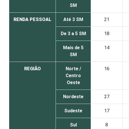
SM
RENDA PESSOAL
Até 3 SM
21
De 3 a 5 SM
18
Mais de 5
14
SM
REGIÃO
Norte /
16
Centro
Oeste
Nordeste
27
Sudeste
17
Sul
8