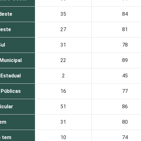
deste
35
84
este
27
81
ul
31
78
Municipal
22
89
 Estadual
2
45
 Públicas
16
77
icular
51
86
em
31
80
 tem
10
74