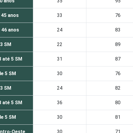
0 anos
35
95
 45 anos
33
76
 46 anos
24
83
 3 SM
22
89
3 até 5 SM
31
87
de 5 SM
30
76
 3 SM
24
82
3 até 5 SM
36
80
de 5 SM
30
81
entro-Oeste
30
71