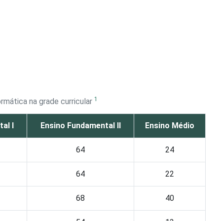
1
rmática na grade curricular
al I
Ensino Fundamental II
Ensino Médio
64
24
64
22
68
40