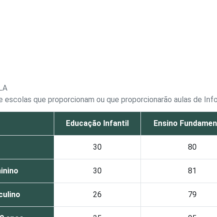
LA
 escolas que proporcionam ou que proporcionarão aulas de Info
Educação Infantil
Ensino Fundament
30
80
inino
30
81
ulino
26
79