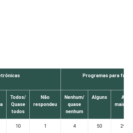
etrônicas
Programas para fazer
Todos/
Não
Nenhum/
Alguns
A
ia
Quase
respondeu
quase
maioria
todos
nenhum
10
1
4
50
29