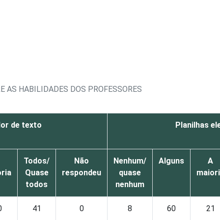
E AS HABILIDADES DOS PROFESSORES
or de texto
Planilhas el
Todos/
Não
Nenhum/
Alguns
A
ria
Quase
respondeu
quase
maior
todos
nenhum
0
41
0
8
60
21