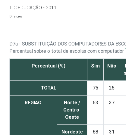
Ir para o conteúdo
TIC EDUCAÇÃO - 2011
Diretores
D7a - SUBSTITUIÇÃO DOS COMPUTADORES DA ESCOLA
1
Percentual sobre o total de escolas com computador
Percentual (%)
Sim
Não
Não
sabe
TOTAL
75
25
0
REGIÃO
Norte /
63
37
0
Centro-
Oeste
Nordeste
68
31
1