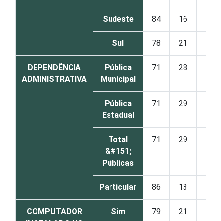
Sudeste
84
16
0
Sul
78
21
1
DEPENDÊNCIA
Pública
71
28
0
ADMINISTRATIVA
Municipal
Pública
71
29
0
Estadual
Total
71
29
0
&#151;
Públicas
Particular
86
13
1
COMPUTADOR
Sim
79
21
0