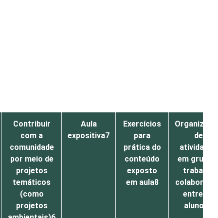
Contribuir
Aula
Exercícios
Organizaçã
com a
expositiva7
para
de
comunidade
prática do
atividades
por meio de
conteúdo
em grupo 
projetos
exposto
trabalho
temáticos
em aula8
colaborativ
(como
entre os
projetos
alunos?
ambientais)6