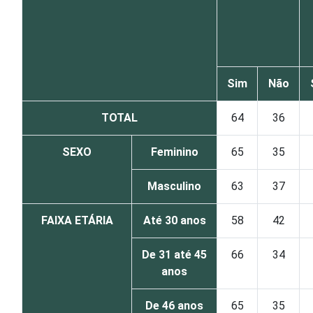
Sim
Não
TOTAL
64
36
SEXO
Feminino
65
35
Masculino
63
37
FAIXA ETÁRIA
Até 30 anos
58
42
De 31 até 45
66
34
anos
De 46 anos
65
35