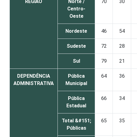
REGIÃO
Norte /
70
30
Centro-
Oeste
Nordeste
46
54
Sudeste
72
28
Sul
79
21
DEPENDÊNCIA
Pública
64
36
ADMINISTRATIVA
Municipal
Pública
66
34
Estadual
Total &#151;
65
35
Públicas