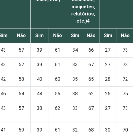
maquetes,
relatórios,
etc.)4
Sim
Não
Sim
Não
Sim
Não
Sim
Não
43
57
39
61
34
66
27
73
43
57
39
61
33
67
27
73
42
58
40
60
35
65
28
72
46
54
44
56
38
62
25
75
43
57
38
62
33
67
27
73
41
59
39
61
32
68
30
70