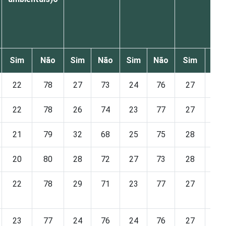
Sim
Não
Sim
Não
Sim
Não
Sim
Nã
22
78
27
73
24
76
27
73
22
78
26
74
23
77
27
73
21
79
32
68
25
75
28
72
20
80
28
72
27
73
28
72
22
78
29
71
23
77
27
73
23
77
24
76
24
76
27
73