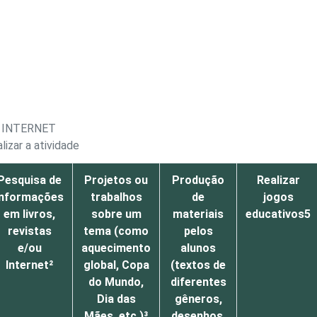
 INTERNET
izar a atividade
Pesquisa de
Projetos ou
Produção
Realizar
informações
trabalhos
de
jogos
em livros,
sobre um
materiais
educativos5
revistas
tema (como
pelos
e/ou
aquecimento
alunos
Internet²
global, Copa
(textos de
do Mundo,
diferentes
Dia das
gêneros,
Mães, etc.)³
desenhos,