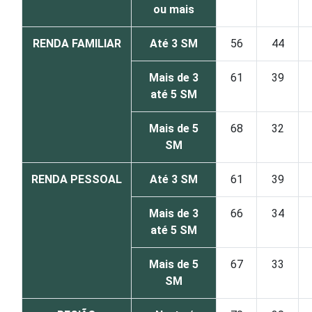
ou mais
RENDA FAMILIAR
Até 3 SM
56
44
Mais de 3
61
39
até 5 SM
Mais de 5
68
32
SM
RENDA PESSOAL
Até 3 SM
61
39
Mais de 3
66
34
até 5 SM
Mais de 5
67
33
SM