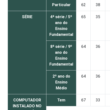
Particular
62
38
SÉRIE
4ª série / 5º
65
35
ano do
Ensino
Fundamental
8ª série / 9º
64
36
ano do
Ensino
Fundamental
2º ano do
64
36
Ensino
Médio
COMPUTADOR
Tem
67
33
INSTALADO NO