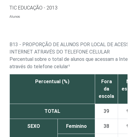
Ir para o conteúdo
TIC EDUCAÇÃO - 2013
Alunos
B13 - PROPORÇÃO DE ALUNOS POR LOCAL DE ACESSO À
INTERNET ATRAVÉS DO TELEFONE CELULAR
Percentual sobre o total de alunos que acessam a Internet
através do telefone celular¹
Percentual (%)
Fora
Na
da
escola
escola
TOTAL
39
96
SEXO
Feminino
38
96