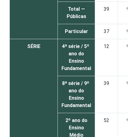
Total —
39
96
Públicas
Particular
37
95
SÉRIE
4ª série / 5º
12
98
ano do
Ensino
Fundamental
8ª série / 9º
39
95
ano do
Ensino
Fundamental
2º ano do
52
95
Ensino
Médio