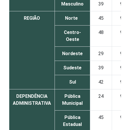
Masculino
39
96
REGIÃO
Norte
45
97
Centro-
48
93
Oeste
Nordeste
29
97
Sudeste
39
96
Sul
42
93
DEPENDÊNCIA
Pública
24
97
ADMINISTRATIVA
Municipal
Pública
45
96
Estadual