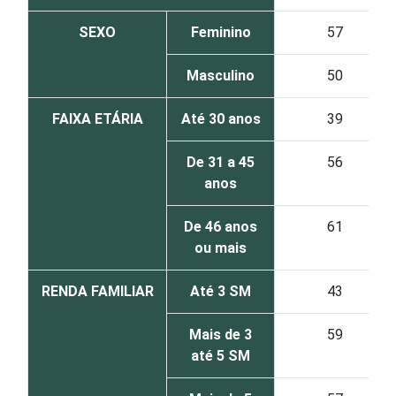
SEXO
Feminino
57
Masculino
50
FAIXA ETÁRIA
Até 30 anos
39
De 31 a 45
56
anos
De 46 anos
61
ou mais
RENDA FAMILIAR
Até 3 SM
43
Mais de 3
59
até 5 SM