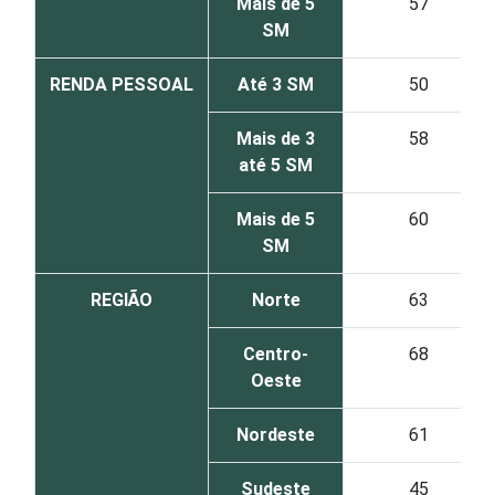
Mais de 5
57
SM
RENDA PESSOAL
Até 3 SM
50
Mais de 3
58
até 5 SM
Mais de 5
60
SM
REGIÃO
Norte
63
Centro-
68
Oeste
Nordeste
61
Sudeste
45