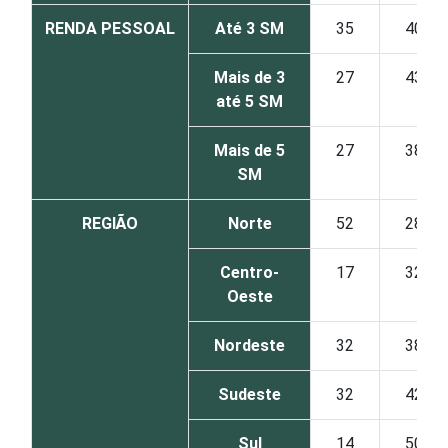
RENDA PESSOAL
Até 3 SM
35
40
Mais de 3
27
43
até 5 SM
Mais de 5
27
38
SM
REGIÃO
Norte
52
28
Centro-
17
32
Oeste
Nordeste
32
38
Sudeste
32
42
Sul
14
50