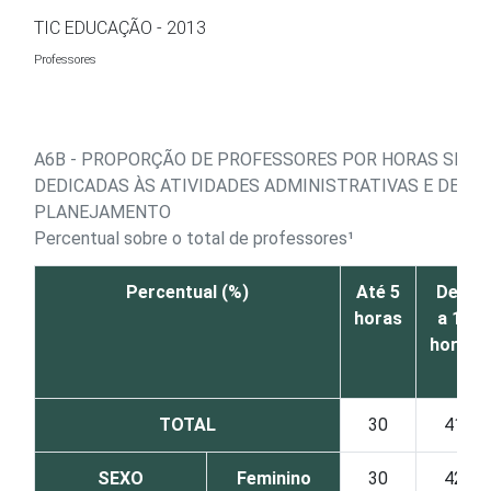
Ir para o conteúdo
TIC EDUCAÇÃO - 2013
Professores
A6B - PROPORÇÃO DE PROFESSORES POR HORAS SEMA
DEDICADAS ÀS ATIVIDADES ADMINISTRATIVAS E DE
PLANEJAMENTO
Percentual sobre o total de professores¹
Percentual (%)
Até 5
De 6
horas
a 10
horas
TOTAL
30
41
SEXO
Feminino
30
42