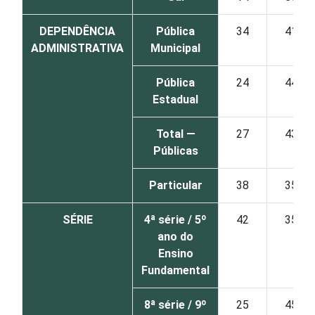
DEPENDÊNCIA
Pública
34
41
ADMINISTRATIVA
Municipal
Pública
24
44
Estadual
Total —
27
43
Públicas
Particular
38
35
SÉRIE
4ª série / 5º
42
35
ano do
Ensino
Fundamental
8ª série / 9º
25
45