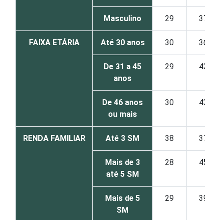
Masculino
29
37
FAIXA ETÁRIA
Até 30 anos
30
36
De 31 a 45
29
42
anos
De 46 anos
30
43
ou mais
RENDA FAMILIAR
Até 3 SM
38
37
Mais de 3
28
45
até 5 SM
Mais de 5
29
39
SM