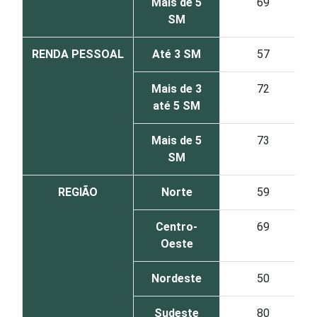
Mais de 5
69
SM
RENDA PESSOAL
Até 3 SM
57
Mais de 3
72
até 5 SM
Mais de 5
73
SM
REGIÃO
Norte
59
Centro-
69
Oeste
Nordeste
50
Sudeste
80