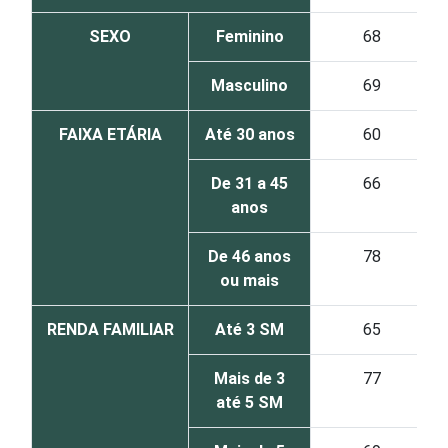
SEXO
Feminino
68
Masculino
69
FAIXA ETÁRIA
Até 30 anos
60
De 31 a 45
66
anos
De 46 anos
78
ou mais
RENDA FAMILIAR
Até 3 SM
65
Mais de 3
77
até 5 SM