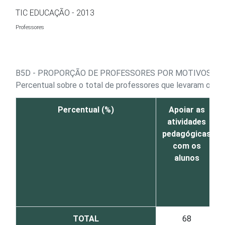
Ir para o conteúdo
TIC EDUCAÇÃO - 2013
Professores
B5D - PROPORÇÃO DE PROFESSORES POR MOTIVOS PAR
Percentual sobre o total de professores que levaram o seu
Percentual (%)
Apoiar as
atividades
pedagógicas
com os
alunos
TOTAL
68