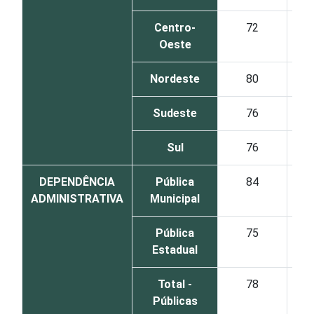
Centro-
72
Oeste
Nordeste
80
Sudeste
76
Sul
76
DEPENDÊNCIA
Pública
84
ADMINISTRATIVA
Municipal
Pública
75
Estadual
Total -
78
Públicas