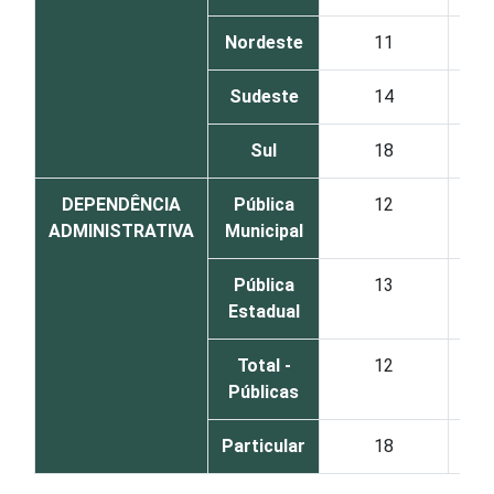
Nordeste
11
Sudeste
14
Sul
18
DEPENDÊNCIA
Pública
12
ADMINISTRATIVA
Municipal
Pública
13
Estadual
Total -
12
Públicas
Particular
18