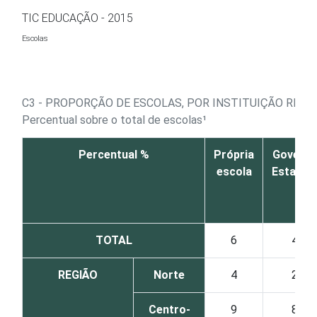
Ir para o conteúdo
TIC EDUCAÇÃO - 2015
Escolas
C3 - PROPORÇÃO DE ESCOLAS, POR INSTITUIÇÃO RE
Percentual sobre o total de escolas¹
Percentual %
Própria
Govern
escola
Estadua
TOTAL
6
4
REGIÃO
Norte
4
2
Centro-
9
8