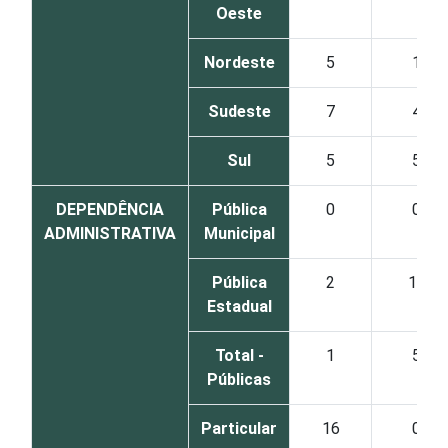
Oeste
Nordeste
5
1
Sudeste
7
4
Sul
5
5
DEPENDÊNCIA
Pública
0
0
ADMINISTRATIVA
Municipal
Pública
2
10
Estadual
Total -
1
5
Públicas
Particular
16
0