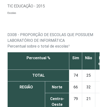
Ir para o conteúdo
TIC EDUCAÇÃO - 2015
Escolas
D30B - PROPORÇÃO DE ESCOLAS QUE POSSUEM
LABORATÓRIO DE INFORMÁTICA
Percentual sobre o total de escolas¹
Percentual %
Sim
Não
Não
sabe
TOTAL
74
25
0
REGIÃO
Norte
66
32
2
Centro-
79
21
0
Oeste