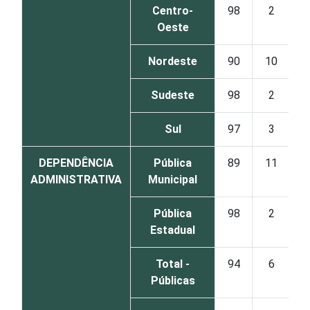
Centro-
98
2
Oeste
Nordeste
90
10
Sudeste
98
2
Sul
97
3
DEPENDÊNCIA
Pública
89
11
ADMINISTRATIVA
Municipal
Pública
98
2
Estadual
Total -
94
6
Públicas