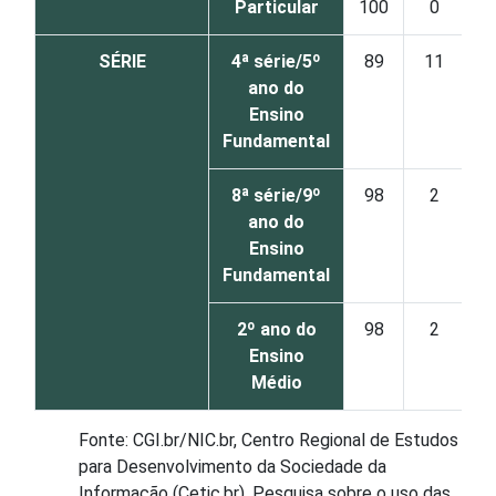
Particular
100
0
SÉRIE
4ª série/5º
89
11
ano do
Ensino
Fundamental
8ª série/9º
98
2
ano do
Ensino
Fundamental
2º ano do
98
2
Ensino
Médio
Fonte: CGI.br/NIC.br, Centro Regional de Estudos
para Desenvolvimento da Sociedade da
Informação (Cetic.br), Pesquisa sobre o uso das