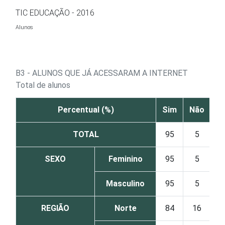
Ir para o conteúdo
TIC EDUCAÇÃO - 2016
Alunos
B3 - ALUNOS QUE JÁ ACESSARAM A INTERNET
Total de alunos
Percentual (%)
Sim
Não
TOTAL
95
5
SEXO
Feminino
95
5
Masculino
95
5
REGIÃO
Norte
84
16