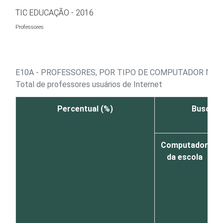
Ir para o conteúdo
TIC EDUCAÇÃO - 2016
Professores
E10A - PROFESSORES, POR TIPO DE COMPUTADOR MAIS
Total de professores usuários de Internet
Percentual (%)
Buscar c
Computador
da escola