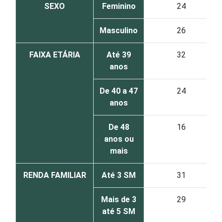
SEXO
Feminino
24
Masculino
26
FAIXA ETÁRIA
Até 39
32
anos
De 40 a 47
24
anos
De 48
16
anos ou
mais
RENDA FAMILIAR
Até 3 SM
31
Mais de 3
29
até 5 SM