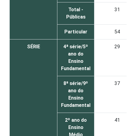
Total -
31
Públicas
Particular
54
SÉRIE
4ª série/5º
29
ano do
Ensino
Fundamental
8ª série/9º
37
ano do
Ensino
Fundamental
2º ano do
41
Ensino
Médio