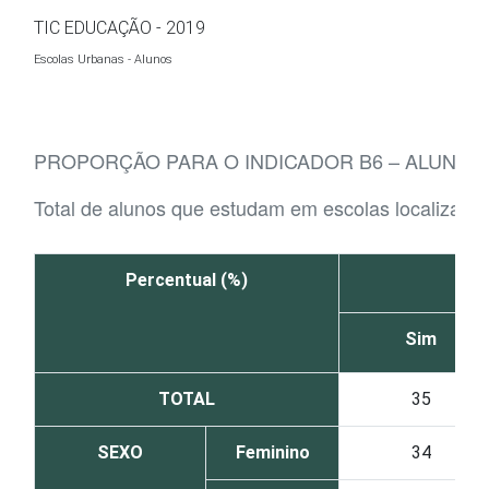
Ir para o conteúdo
TIC EDUCAÇÃO - 2019
Escolas Urbanas - Alunos
PROPORÇÃO PARA O INDICADOR B6 – ALUNOS
Total de alunos que estudam em escolas localizada
Percentual (%)
Sim
TOTAL
35
SEXO
Feminino
34