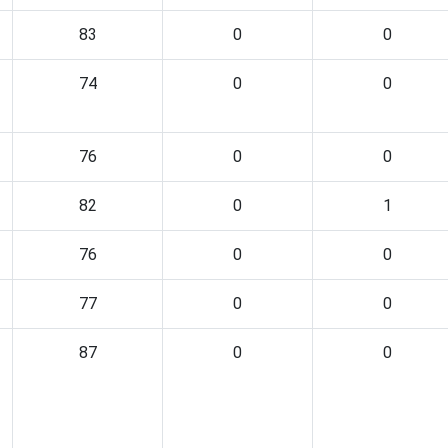
83
0
0
74
0
0
76
0
0
82
0
1
76
0
0
77
0
0
87
0
0