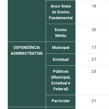
Anos finais
19
do Ensino
Fundamental
Ensino
35
Médio
DEPENDÊNCIA
Municipal
17
ADMINISTRATIVA
Estadual
27
Públicas
23
(Municipal,
Estadual e
Federal)
Particular
21