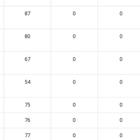
87
0
0
80
0
0
67
0
0
54
0
0
75
0
0
76
0
0
77
0
0