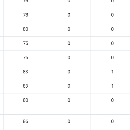
76
0
0
78
0
0
80
0
0
75
0
0
75
0
0
83
0
1
83
0
1
80
0
0
86
0
0