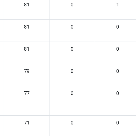
81
0
1
81
0
0
81
0
0
79
0
0
77
0
0
71
0
0