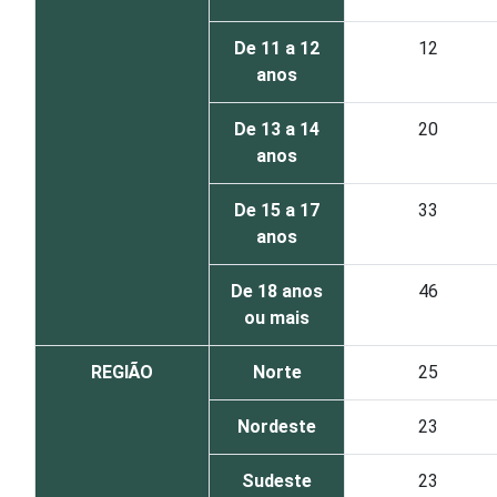
De 11 a 12
12
anos
De 13 a 14
20
anos
De 15 a 17
33
anos
De 18 anos
46
ou mais
REGIÃO
Norte
25
Nordeste
23
Sudeste
23