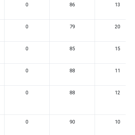
0
86
13
0
79
20
0
85
15
0
88
11
0
88
12
0
90
10