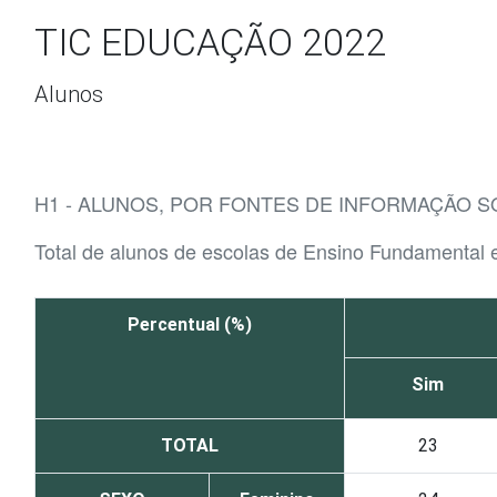
Ir para o conteúdo
TIC EDUCAÇÃO 2022
Alunos
H1 - ALUNOS, POR FONTES DE INFORMAÇÃO S
Total de alunos de escolas de Ensino Fundamental e
Percentual (%)
Sim
TOTAL
23