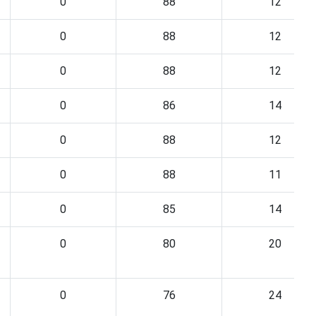
0
88
12
0
88
12
0
88
12
0
86
14
0
88
12
0
88
11
0
85
14
0
80
20
0
76
24