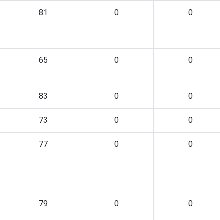
81
0
0
65
0
0
83
0
0
73
0
0
77
0
0
79
0
0