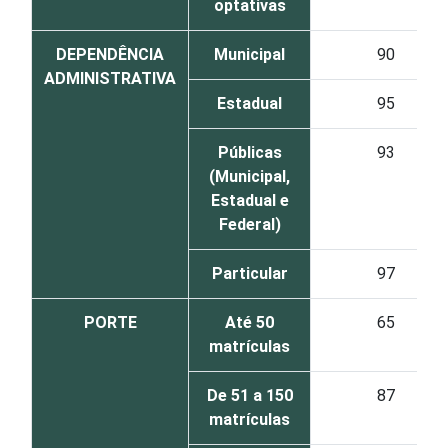
optativas
DEPENDÊNCIA
Municipal
90
ADMINISTRATIVA
Estadual
95
Públicas
93
(Municipal,
Estadual e
Federal)
Particular
97
PORTE
Até 50
65
matrículas
De 51 a 150
87
matrículas