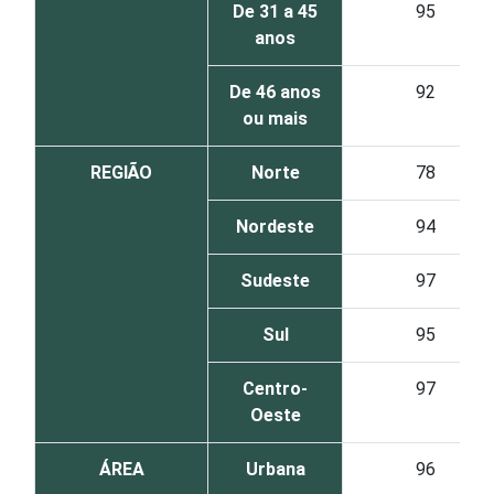
De 31 a 45
95
anos
De 46 anos
92
ou mais
REGIÃO
Norte
78
Nordeste
94
Sudeste
97
Sul
95
Centro-
97
Oeste
ÁREA
Urbana
96