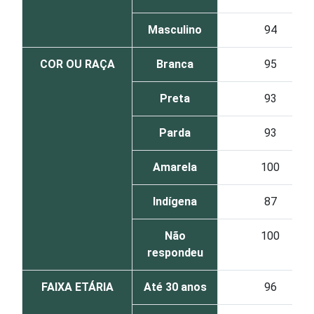
Masculino
94
COR OU RAÇA
Branca
95
Preta
93
Parda
93
Amarela
100
Indígena
87
Não
100
respondeu
FAIXA ETÁRIA
Até 30 anos
96