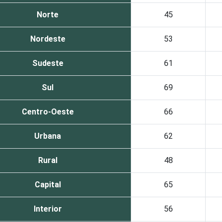
Norte
45
Nordeste
53
Sudeste
61
Sul
69
Centro-Oeste
66
Urbana
62
Rural
48
Capital
65
Interior
56