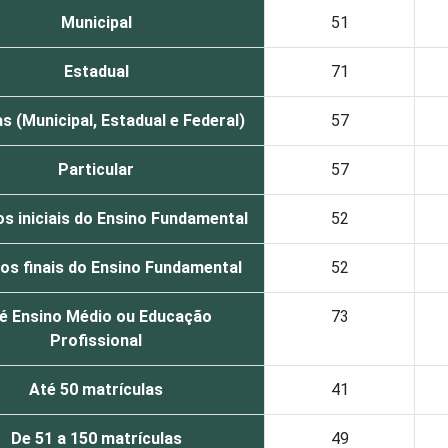
Municipal
51
Estadual
71
s (Municipal, Estadual e Federal)
57
Particular
57
s iniciais do Ensino Fundamental
52
os finais do Ensino Fundamental
52
é Ensino Médio ou Educação
73
Profissional
Até 50 matrículas
41
De 51 a 150 matrículas
49