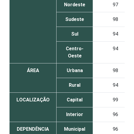
Nordeste
97
Sudeste
98
Sul
94
Centro-
94
Oeste
ÁREA
Urbana
98
Rural
94
LOCALIZAÇÃO
Capital
99
Interior
96
DEPENDÊNCIA
Municipal
96