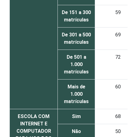
De 151 a 300
59
matrículas
De 301 a 500
69
matrículas
De 501 a
72
1.000
matrículas
Mais de
60
1.000
matrículas
ESCOLA COM
Sim
68
INTERNET E
COMPUTADOR
Não
50