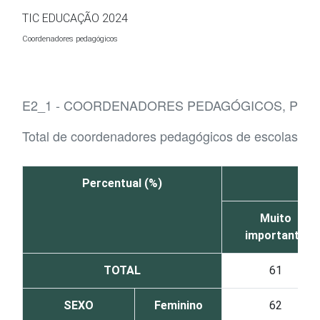
Ir para o conteúdo
TIC EDUCAÇÃO 2024
Coordenadores pedagógicos
E2_1 - COORDENADORES PEDAGÓGICOS, POR 
Total de coordenadores pedagógicos de escolas de 
Percentual (%)
Muito
importante
TOTAL
61
SEXO
Feminino
62