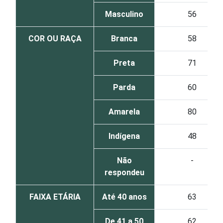
Masculino
56
COR OU RAÇA
Branca
58
Preta
71
Parda
60
Amarela
80
Indígena
48
Não
-
respondeu
FAIXA ETÁRIA
Até 40 anos
63
De 41 a 50
62