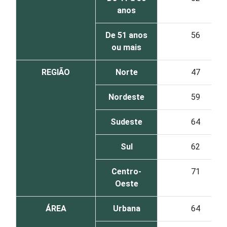
anos
De 51 anos
56
ou mais
REGIÃO
Norte
47
Nordeste
59
Sudeste
64
Sul
62
Centro-
71
Oeste
ÁREA
Urbana
64