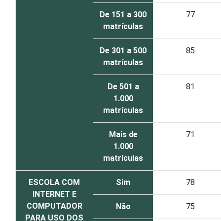
De 151 a 300
77
matrículas
De 301 a 500
85
matrículas
De 501 a
81
1.000
matrículas
Mais de
71
1.000
matrículas
ESCOLA COM
Sim
78
INTERNET E
COMPUTADOR
Não
75
PARA USO DOS