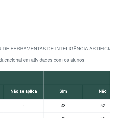
DE FERRAMENTAS DE INTELIGÊNCIA ARTIFICIAL 
ducacional em atividades com os alunos
Ela
Não se aplica
Sim
Não
-
48
52