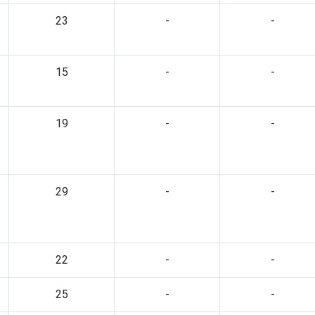
23
-
-
15
-
-
19
-
-
29
-
-
22
-
-
25
-
-