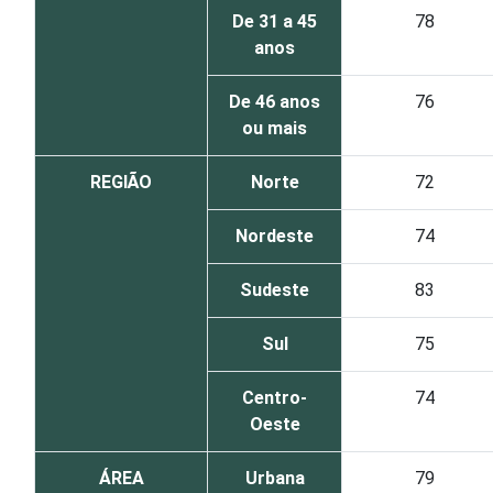
De 31 a 45
78
anos
De 46 anos
76
ou mais
REGIÃO
Norte
72
Nordeste
74
Sudeste
83
Sul
75
Centro-
74
Oeste
ÁREA
Urbana
79