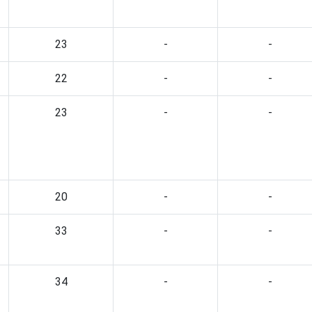
23
-
-
22
-
-
23
-
-
20
-
-
33
-
-
34
-
-