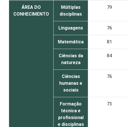
ÁREA DO
Múltiplas
79
CONHECIMENTO
disciplinas
Linguagens
76
Matemática
81
Ciências da
84
natureza
Ciências
76
humanas e
sociais
Formação
73
técnica e
profissional
e disciplinas