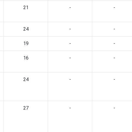
21
-
-
24
-
-
19
-
-
16
-
-
24
-
-
27
-
-