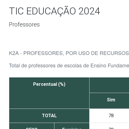
Ir para o conteúdo
TIC EDUCAÇÃO 2024
Professores
K2A - PROFESSORES, POR USO DE RECURSOS
Total de professores de escolas de Ensino Fundame
Percentual (%)
Sim
TOTAL
78