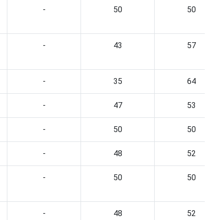
-
50
50
-
43
57
-
35
64
-
47
53
-
50
50
-
48
52
-
50
50
-
48
52