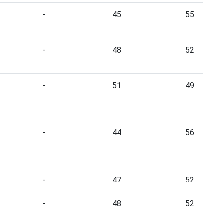
-
45
55
-
48
52
-
51
49
-
44
56
-
47
52
-
48
52