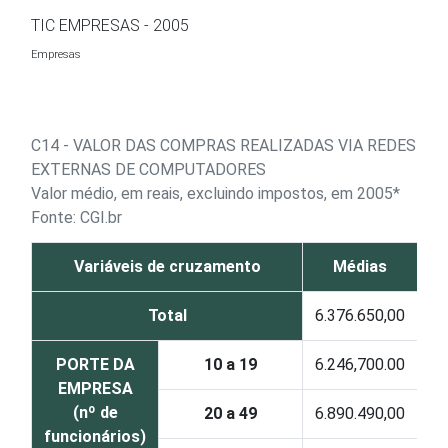
Ir para o conteúdo
TIC EMPRESAS - 2005
Empresas
C14 - VALOR DAS COMPRAS REALIZADAS VIA REDES
EXTERNAS DE COMPUTADORES
Valor médio, em reais, excluindo impostos, em 2005*
Fonte: CGI.br
Variáveis de cruzamento
Médias
Total
6.376.650,00
PORTE DA
10 a 19
6.246,700.
00
EMPRESA
(nº de
20 a 49
6.890.490
,00
funcionários)