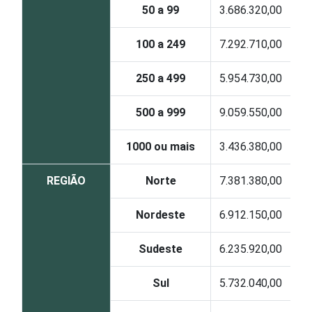
50 a 99
3.686.320
,00
100 a 249
7.292.710
,00
250 a 499
5.954.730
,00
500 a 999
9.059.550
,00
1000 ou mais
3.436.38
0,00
REGIÃO
Norte
7.381.380
,00
Nordeste
6.912.15
0,00
Sudeste
6.235.920
,00
Sul
5.732.040
,00