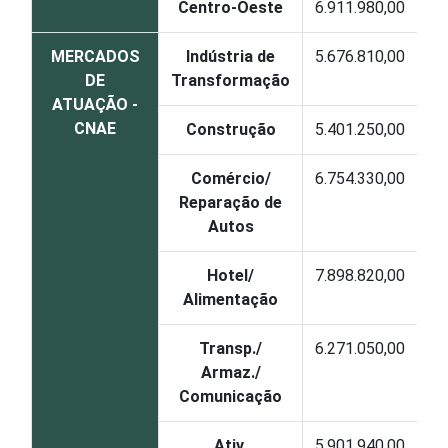
Centro-Oeste
6.911.98
0,00
MERCADOS
Indústria de
5.676.810
,00
DE
Transformação
ATUAÇÃO -
CNAE
Construção
5.401.250
,00
Comércio/
6.754.330
,00
Reparação de
Autos
Hotel/
7.898.820
,00
Alimentação
Transp./
6.271.05
0,00
Armaz./
Comunicação
Ativ.
5.901.94
0,00