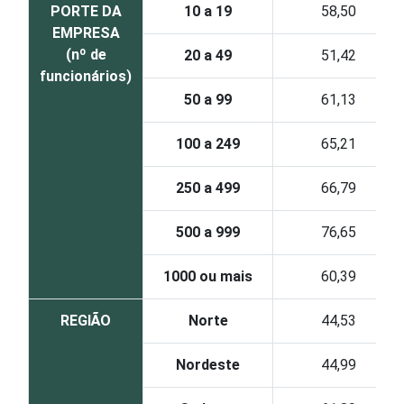
PORTE DA
10 a 19
58,50
EMPRESA
(nº de
20 a 49
51,42
funcionários)
50 a 99
61,13
100 a 249
65,21
250 a 499
66,79
500 a 999
76,65
1000 ou mais
60,39
REGIÃO
Norte
44,53
Nordeste
44,99