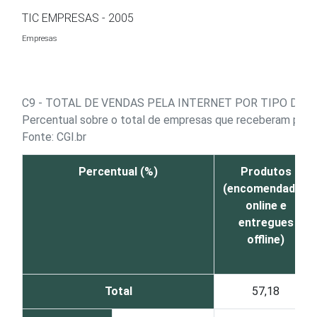
Ir para o conteúdo
TIC EMPRESAS - 2005
Empresas
C9 - TOTAL DE VENDAS PELA INTERNET POR TIPO DE B
Percentual sobre o total de empresas que receberam pedido
Fonte: CGI.br
Percentual (%)
Produtos
(encomendados
online e
entregues
offline)
Total
57,18