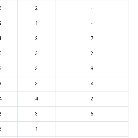
8
2
-
9
1
-
1
2
7
5
3
2
9
3
8
3
3
4
4
4
2
2
3
6
8
1
-