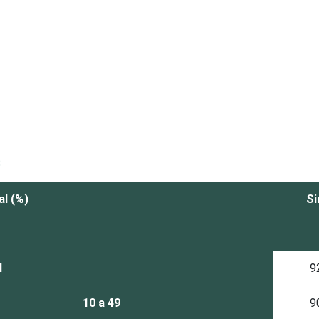
S
l (%)
S
l
9
10 a 49
9