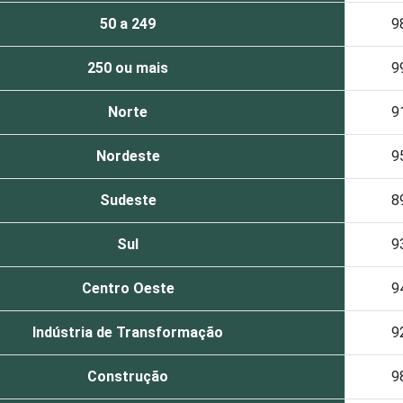
50 a 249
9
250 ou mais
9
Norte
9
Nordeste
9
Sudeste
8
Sul
9
Centro Oeste
9
Indústria de Transformação
9
Construção
9