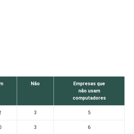
im
Não
Empresas que
não usam
computadores
2
3
5
0
3
6