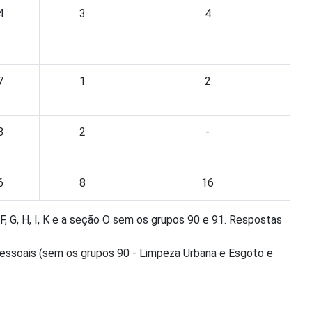
4
3
4
7
1
2
8
2
-
6
8
16
 G, H, I, K e a seção O sem os grupos 90 e 91. Respostas
Pessoais (sem os grupos 90 - Limpeza Urbana e Esgoto e