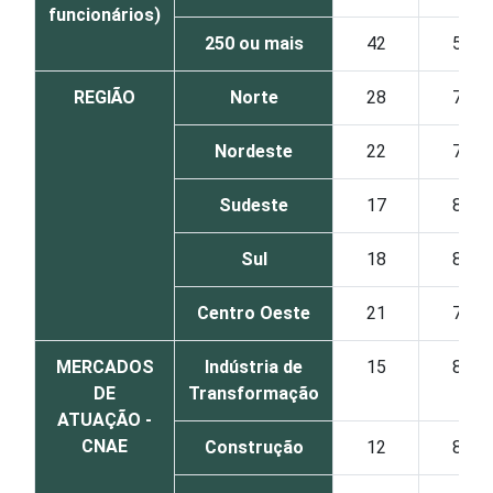
funcionários)
250 ou mais
42
58
REGIÃO
Norte
28
72
Nordeste
22
78
Sudeste
17
83
Sul
18
82
Centro Oeste
21
79
MERCADOS
Indústria de
15
85
DE
Transformação
ATUAÇÃO -
CNAE
Construção
12
88