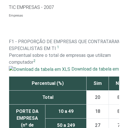
Ir para o conteúdo
TIC EMPRESAS - 2007
Empresas
F1 - PROPORÇÃO DE EMPRESAS QUE CONTRATARAM
1
ESPECIALISTAS EM TI
Percentual sobre o total de empresas que utilizam
2
computador
Download da tabela em XL
Percentual (%)
Sim
Não
Total
20
80
PORTE DA
10 a 49
18
82
EMPRESA
(nº de
50 a 249
27
73