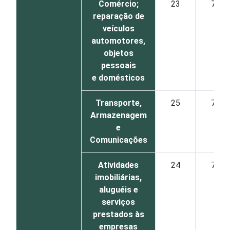
Comércio;
23
77
reparação de
veículos
automotores,
objetos
pessoais
e domésticos
Transporte,
25
75
Armazenagem
e
Comunicações
Atividades
24
76
imobiliárias,
aluguéis e
serviços
prestados às
empresas