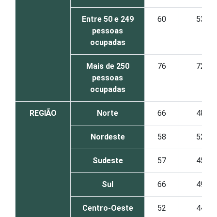
Entre 50 e 249
60
53
pessoas
ocupadas
Mais de 250
76
72
pessoas
ocupadas
REGIÃO
Norte
66
48
Nordeste
58
52
Sudeste
57
45
Sul
66
49
Centro-Oeste
52
44