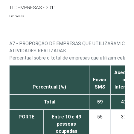
Ir para o conteúdo
TIC EMPRESAS - 2011
Empresas
A7 - PROPORÇÃO DE EMPRESAS QUE UTILIZARAM CELU
ATIVIDADES REALIZADAS
Percentual sobre o total de empresas que utilizam celular
Acessar
Enviar
a
Percentual (%)
SMS
Internet
Total
59
47
PORTE
Entre 10 e 49
55
37
pessoas
ocupadas