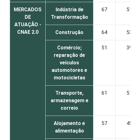
MERCADOS
Indústria de
67
51
DE
Transformação
ATUAÇÃO -
CNAE 2.0
Construção
64
53
Comércio;
51
39
reparação de
veículos
automotores e
motocicletas
Transporte,
61
51
armazenagem e
correio
Alojamento e
57
45
alimentação