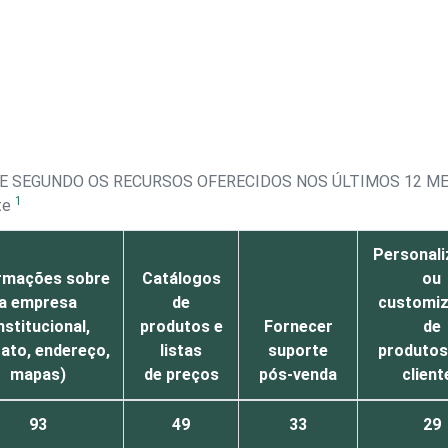
E SEGUNDO OS RECURSOS OFERECIDOS NOS ÚLTIMOS 12 M
1
te
Personal
rmações sobre
Catálogos
ou
a empresa
de
customi
nstitucional,
produtos e
Fornecer
de
ato, endereço,
listas
suporte
produtos
mapas)
de preços
pós-venda
client
93
49
33
29