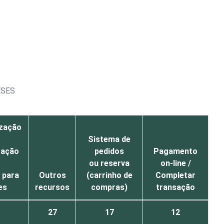
ESES
ização
Sistema de
zação
pedidos
Pagamento
ou reserva
on-line /
 para
Outros
(carrinho de
Completar
es
recursos
compras)
transação
27
17
12