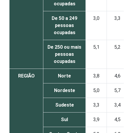
ocupadas
De 50 a 249
3,0
3,3
pessoas
ocupadas
De 250 ou mais
5,1
5,2
pessoas
ocupadas
REGIÃO
Norte
3,8
4,6
Nordeste
5,0
5,7
Sudeste
3,3
3,4
Sul
3,9
4,5