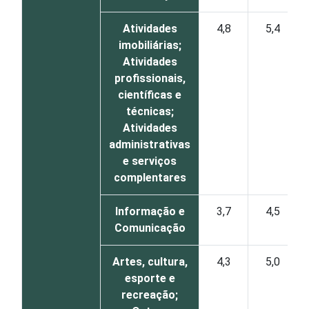
Atividades
4,8
5,4
imobiliárias;
Atividades
profissionais,
científicas e
técnicas;
Atividades
administrativas
e serviços
complentares
Informação e
3,7
4,5
Comunicação
Artes, cultura,
4,3
5,0
esporte e
recreação;