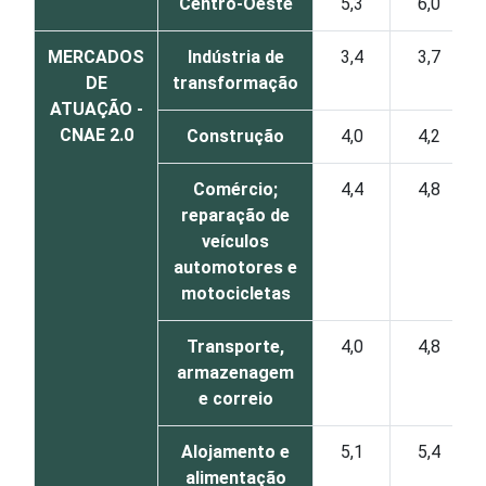
Centro-Oeste
5,3
6,0
MERCADOS
Indústria de
3,4
3,7
DE
transformação
ATUAÇÃO -
CNAE 2.0
Construção
4,0
4,2
Comércio;
4,4
4,8
reparação de
veículos
automotores e
motocicletas
Transporte,
4,0
4,8
armazenagem
e correio
Alojamento e
5,1
5,4
alimentação