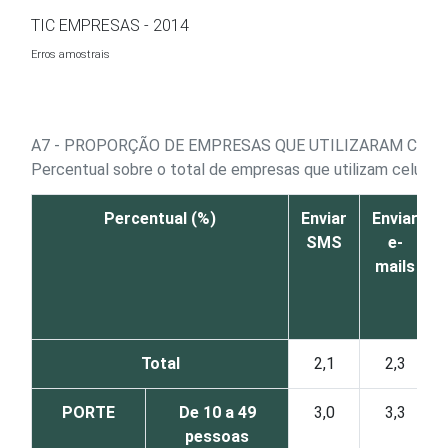
Ir para o conteúdo
TIC EMPRESAS - 2014
Erros amostrais
A7 - PROPORÇÃO DE EMPRESAS QUE UTILIZARAM CELU
Percentual sobre o total de empresas que utilizam celulare
Percentual (%)
Enviar
Enviar
SMS
e-
mails
Total
2,1
2,3
PORTE
De 10 a 49
3,0
3,3
pessoas