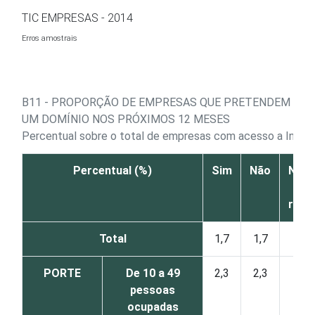
Ir para o conteúdo
TIC EMPRESAS - 2014
Erros amostrais
B11 - PROPORÇÃO DE EMPRESAS QUE PRETENDEM REG
UM DOMÍNIO NOS PRÓXIMOS 12 MESES
Percentual sobre o total de empresas com acesso a Intern
Percentual (%)
Sim
Não
Não 
N
resp
Total
1,7
1,7
0
PORTE
De 10 a 49
2,3
2,3
0
pessoas
ocupadas