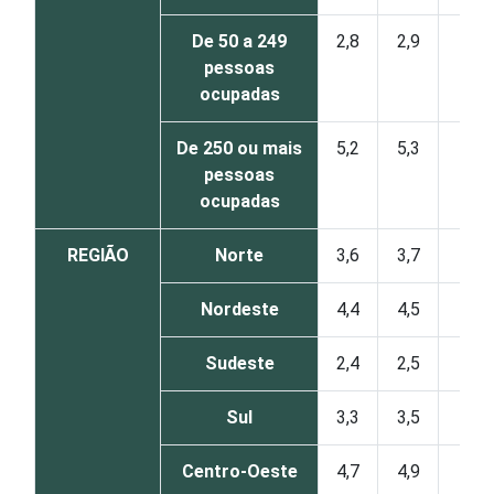
De 50 a 249
2,8
2,9
0
pessoas
ocupadas
De 250 ou mais
5,2
5,3
2
pessoas
ocupadas
REGIÃO
Norte
3,6
3,7
1
Nordeste
4,4
4,5
1
Sudeste
2,4
2,5
0
Sul
3,3
3,5
1
Centro-Oeste
4,7
4,9
1