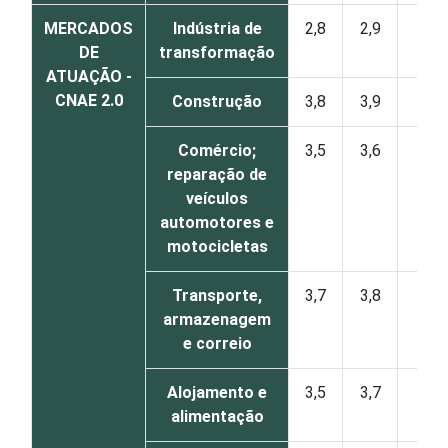
MERCADOS
Indústria de
2,8
2,9
1
DE
transformação
ATUAÇÃO -
CNAE 2.0
Construção
3,8
3,9
1
Comércio;
3,5
3,6
1
reparação de
veículos
automotores e
motocicletas
Transporte,
3,7
3,8
1
armazenagem
e correio
Alojamento e
3,5
3,7
1
alimentação