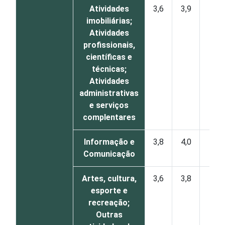
Atividades
3,6
3,9
1
imobiliárias;
Atividades
profissionais,
científicas e
técnicas;
Atividades
administrativas
e serviços
complentares
Informação e
3,8
4,0
1
Comunicação
Artes, cultura,
3,6
3,8
1
esporte e
recreação;
Outras