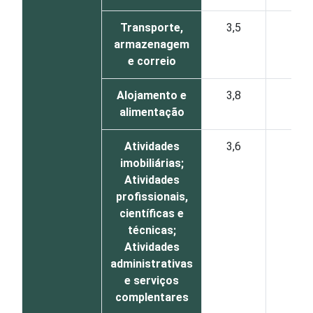
Transporte,
3,5
4,5
armazenagem
e correio
Alojamento e
3,8
4,2
alimentação
Atividades
3,6
5,0
imobiliárias;
Atividades
profissionais,
científicas e
técnicas;
Atividades
administrativas
e serviços
complentares