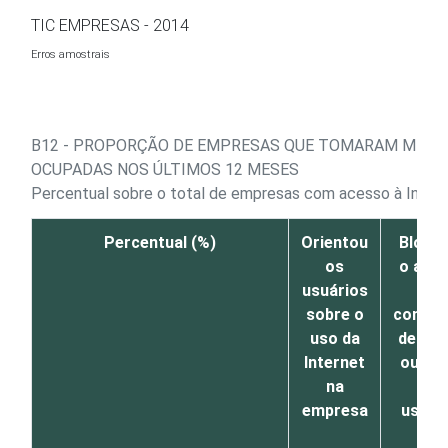
Ir para o conteúdo
TIC EMPRESAS - 2014
Erros amostrais
B12 - PROPORÇÃO DE EMPRESAS QUE TOMARAM MEDID
OCUPADAS NOS ÚLTIMOS 12 MESES
Percentual sobre o total de empresas com acesso à Intern
Percentual (%)
Orientou
Bloqu
os
o ace
usuários
a
sobre o
conteú
uso da
de alg
Internet
ou to
na
os
empresa
usuár