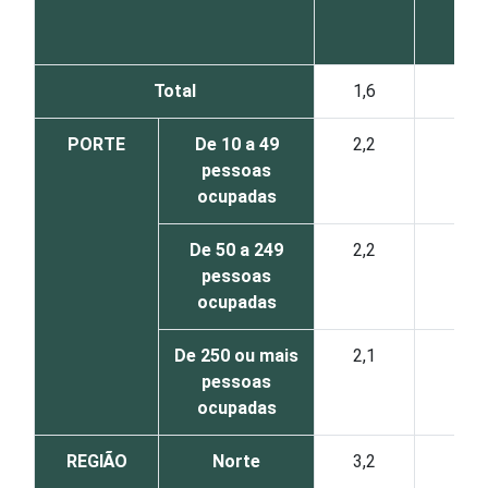
Total
1,6
1,9
PORTE
De 10 a 49
2,2
2,6
pessoas
ocupadas
De 50 a 249
2,2
3,3
pessoas
ocupadas
De 250 ou mais
2,1
3,4
pessoas
ocupadas
REGIÃO
Norte
3,2
4,0