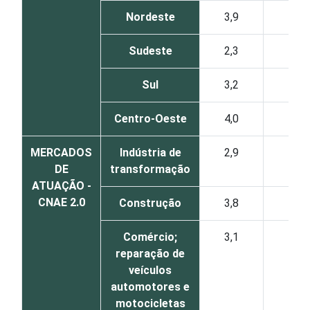
Nordeste
3,9
4,6
Sudeste
2,3
2,9
Sul
3,2
3,9
Centro-Oeste
4,0
5,3
MERCADOS
Indústria de
2,9
3,3
DE
transformação
ATUAÇÃO -
CNAE 2.0
Construção
3,8
4,2
Comércio;
3,1
4,1
reparação de
veículos
automotores e
motocicletas