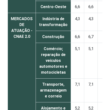
Centro-Oeste
6,6
6,6
0
MERCADOS
Indústria de
4,3
4,3
0
DE
transformação
ATUAÇÃO -
CNAE 2.0
Construção
6,6
6,7
1
Comércio;
5,1
5,1
0
reparação de
veículos
automotores e
motocicletas
Transporte,
7,1
7,1
0
armazenagem
e correio
Alojamento e
5,2
5,2
0