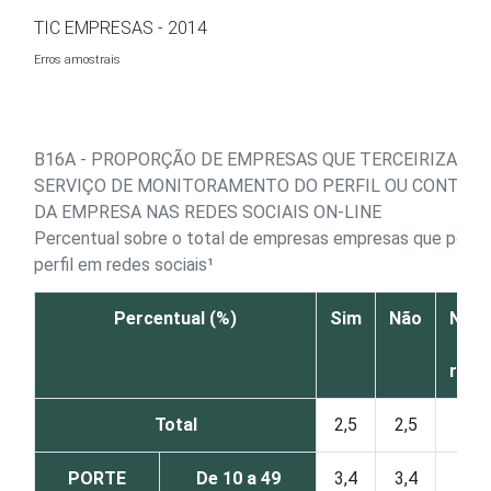
Ir para o conteúdo
TIC EMPRESAS - 2014
Erros amostrais
B16A - PROPORÇÃO DE EMPRESAS QUE TERCEIRIZAM O
SERVIÇO DE MONITORAMENTO DO PERFIL OU CONTA P
DA EMPRESA NAS REDES SOCIAIS ON-LINE
Percentual sobre o total de empresas empresas que poss
perfil em redes sociais¹
Percentual (%)
Sim
Não
Não 
N
resp
Total
2,5
2,5
0
PORTE
De 10 a 49
3,4
3,4
0