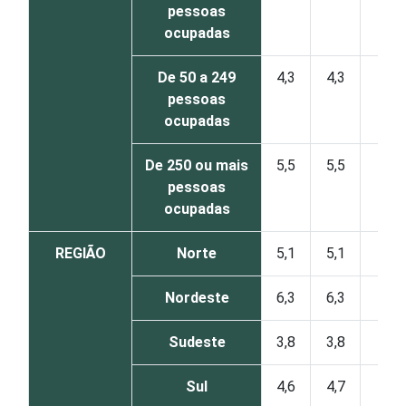
pessoas
ocupadas
De 50 a 249
4,3
4,3
0
pessoas
ocupadas
De 250 ou mais
5,5
5,5
0
pessoas
ocupadas
REGIÃO
Norte
5,1
5,1
0
Nordeste
6,3
6,3
0
Sudeste
3,8
3,8
0
Sul
4,6
4,7
0