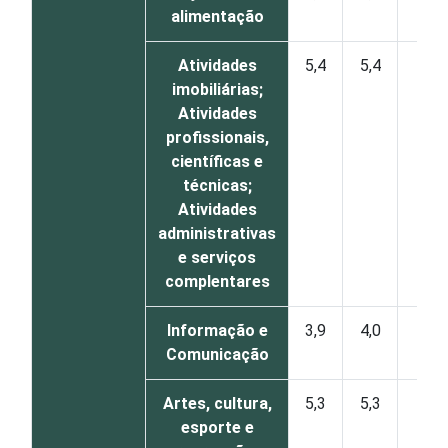
alimentação
Atividades
5,4
5,4
1
imobiliárias;
Atividades
profissionais,
científicas e
técnicas;
Atividades
administrativas
e serviços
complentares
Informação e
3,9
4,0
0
Comunicação
Artes, cultura,
5,3
5,3
0
esporte e