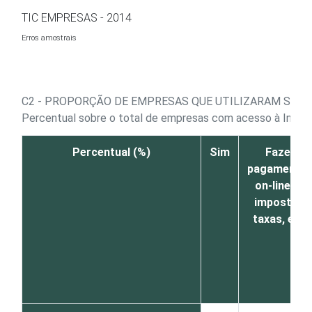
Ir para o conteúdo
TIC EMPRESAS - 2014
Erros amostrais
C2 - PROPORÇÃO DE EMPRESAS QUE UTILIZARAM SERV
Percentual sobre o total de empresas com acesso à Intern
Percentual (%)
Sim
Fazer
pagamento
on-line de
impostos,
taxas, etc.