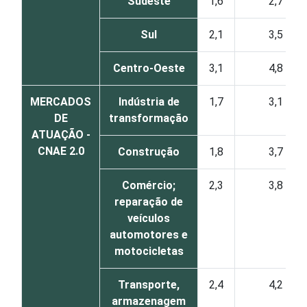
Sudeste
1,6
2,7
Sul
2,1
3,5
Centro-Oeste
3,1
4,8
MERCADOS
Indústria de
1,7
3,1
DE
transformação
ATUAÇÃO -
CNAE 2.0
Construção
1,8
3,7
Comércio;
2,3
3,8
reparação de
veículos
automotores e
motocicletas
Transporte,
2,4
4,2
armazenagem