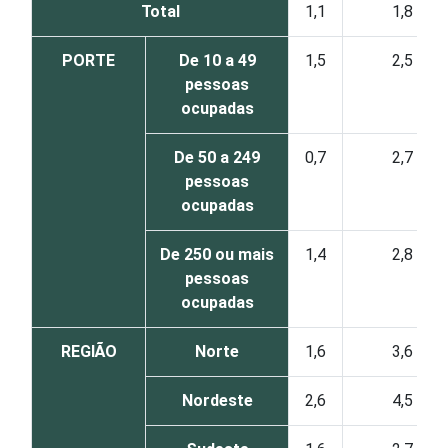
Total
1,1
1,8
PORTE
De 10 a 49
1,5
2,5
pessoas
ocupadas
De 50 a 249
0,7
2,7
pessoas
ocupadas
De 250 ou mais
1,4
2,8
pessoas
ocupadas
REGIÃO
Norte
1,6
3,6
Nordeste
2,6
4,5