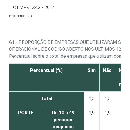
Ir para o conteúdo
TIC EMPRESAS - 2014
Erros amostrais
G1 - PROPORÇÃO DE EMPRESAS QUE UTILIZARAM SIS
OPERACIONAL DE CÓDIGO ABERTO NOS ÚLTIMOS 12 ME
Percentual sobre o total de empresas que utilizam comput
Percentual (%)
Sim
Não
Não 
N
resp
Total
1,5
1,5
0
PORTE
De 10 a 49
1,9
1,9
0
pessoas
ocupadas