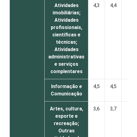
Atividades
4,3
4,4
1
imobiliárias;
Atividades
profissionais,
científicas e
técnicas;
Atividades
administrativas
e serviços
complentares
Informação e
4,5
4,5
0
Comunicação
Artes, cultura,
3,6
3,7
1
esporte e
recreação;
Outras