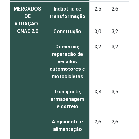
MERCADOS
Indústria de
2,5
2,6
0
DE
transformação
ATUAÇÃO -
CNAE 2.0
Construção
3,0
3,2
1
Comércio;
3,2
3,2
0
reparação de
veículos
automotores e
motocicletas
Transporte,
3,4
3,5
0
armazenagem
e correio
Alojamento e
2,6
2,6
0
alimentação