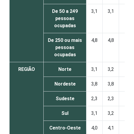
De 50 a 249
3,1
3,1
0
pessoas
ocupadas
De 250 ou mais
4,8
4,8
0
pessoas
ocupadas
REGIÃO
Norte
3,1
3,2
0
Nordeste
3,8
3,8
0
Sudeste
2,3
2,3
0
Sul
3,1
3,2
0
Centro-Oeste
4,0
4,1
1