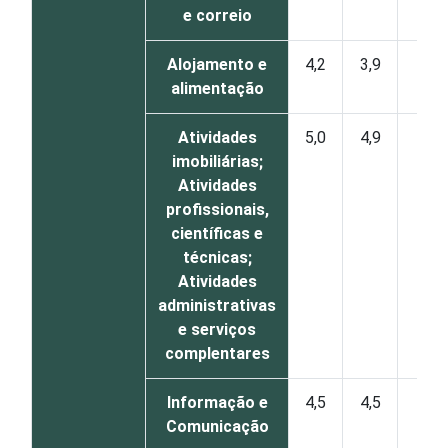
e correio
Alojamento e
4,2
3,9
0
alimentação
Atividades
5,0
4,9
0
imobiliárias;
Atividades
profissionais,
científicas e
técnicas;
Atividades
administrativas
e serviços
complentares
Informação e
4,5
4,5
0
Comunicação