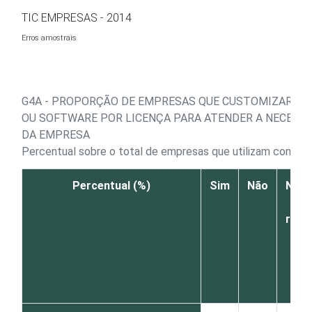
Ir para o conteúdo
TIC EMPRESAS - 2014
Erros amostrais
G4A - PROPORÇÃO DE EMPRESAS QUE CUSTOMIZARAM
OU SOFTWARE POR LICENÇA PARA ATENDER A NECESSI
DA EMPRESA
Percentual sobre o total de empresas que utilizam comput
Percentual (%)
Sim
Não
Não 
N
resp