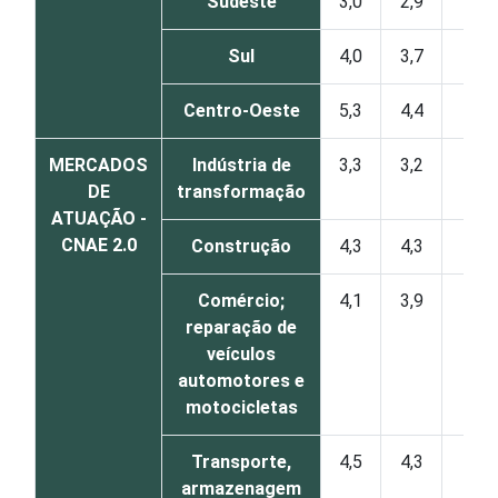
Sudeste
3,0
2,9
0
Sul
4,0
3,7
0
Centro-Oeste
5,3
4,4
1
MERCADOS
Indústria de
3,3
3,2
0
DE
transformação
ATUAÇÃO -
CNAE 2.0
Construção
4,3
4,3
0
Comércio;
4,1
3,9
0
reparação de
veículos
automotores e
motocicletas
Transporte,
4,5
4,3
0
armazenagem