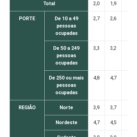
Total
2,0
1,9
0
PORTE
De 10 a 49
2,7
2,6
0
pessoas
ocupadas
De 50 a 249
3,3
3,2
0
pessoas
ocupadas
De 250 ou mais
4,8
4,7
0
pessoas
ocupadas
REGIÃO
Norte
3,9
3,7
0
Nordeste
4,7
4,5
1