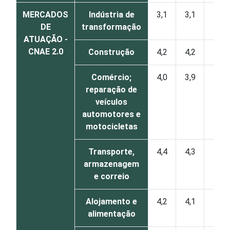
MERCADOS
Indústria de
3,1
3,1
0
DE
transformação
ATUAÇÃO -
CNAE 2.0
Construção
4,2
4,2
0
Comércio;
4,0
3,9
0
reparação de
veículos
automotores e
motocicletas
Transporte,
4,4
4,3
1
armazenagem
e correio
Alojamento e
4,2
4,1
0
alimentação