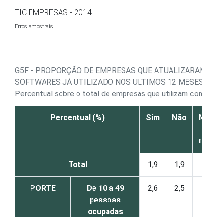
Ir para o conteúdo
TIC EMPRESAS - 2014
Erros amostrais
G5F - PROPORÇÃO DE EMPRESAS QUE ATUALIZARAM A
SOFTWARES JÁ UTILIZADO NOS ÚLTIMOS 12 MESES
Percentual sobre o total de empresas que utilizam comput
Percentual (%)
Sim
Não
Não 
N
resp
Total
1,9
1,9
0
PORTE
De 10 a 49
2,6
2,5
0
pessoas
ocupadas