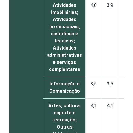
Atividades
4,0
3,9
1
imobiliárias;
Atividades
profissionais,
científicas e
técnicas;
Atividades
administrativas
e serviços
complentares
Informação e
3,5
3,5
0
Comunicação
Artes, cultura,
4,1
4,1
1
esporte e
recreação;
Outras