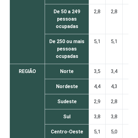
De 50 a 249
2,8
2,8
0
pessoas
ocupadas
De 250 ou mais
5,1
5,1
0
pessoas
ocupadas
REGIÃO
Norte
3,5
3,4
0
Nordeste
4,4
4,3
0
Sudeste
2,9
2,8
0
Sul
3,8
3,8
0
Centro-Oeste
5,1
5,0
1