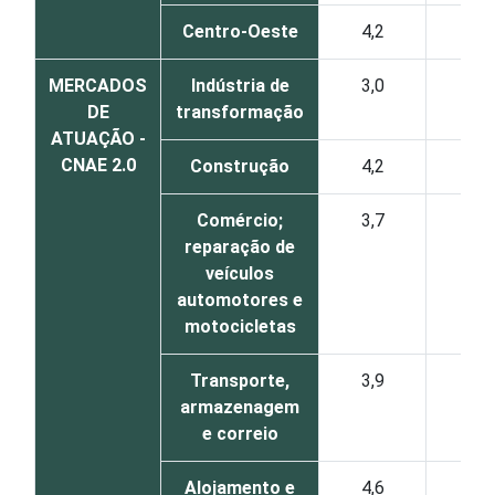
Centro-Oeste
4,2
4
MERCADOS
Indústria de
3,0
3
DE
transformação
ATUAÇÃO -
CNAE 2.0
Construção
4,2
4
Comércio;
3,7
3
reparação de
veículos
automotores e
motocicletas
Transporte,
3,9
3
armazenagem
e correio
Alojamento e
4,6
4