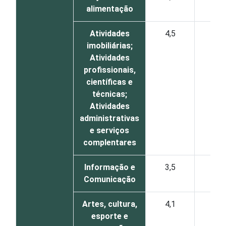
alimentação
Atividades
4,5
4
imobiliárias;
Atividades
profissionais,
científicas e
técnicas;
Atividades
administrativas
e serviços
complentares
Informação e
3,5
3
Comunicação
Artes, cultura,
4,1
4
esporte e