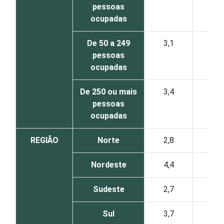
pessoas
ocupadas
De 50 a 249
3,1
2
pessoas
ocupadas
De 250 ou mais
3,4
3
pessoas
ocupadas
REGIÃO
Norte
2,8
2
Nordeste
4,4
4
Sudeste
2,7
2
Sul
3,7
3