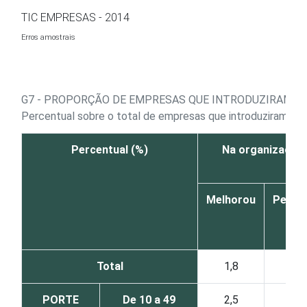
Ir para o conteúdo
TIC EMPRESAS - 2014
Erros amostrais
G7 - PROPORÇÃO DE EMPRESAS QUE INTRODUZIRAM S
Percentual sobre o total de empresas que introduziram sof
Percentual (%)
Na organização
Melhorou
Perma
ig
Total
1,8
1
PORTE
De 10 a 49
2,5
2