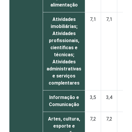
alimentação
Atividades
7,1
7,1
0
imobiliárias;
Atividades
profissionais,
científicas e
técnicas;
Atividades
administrativas
e serviços
complentares
Informação e
3,5
3,4
1
Comunicação
Artes, cultura,
7,2
7,2
0
esporte e