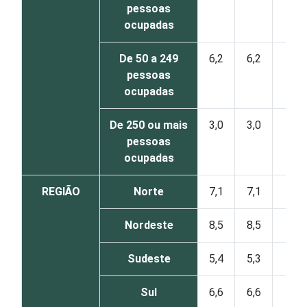
pessoas
ocupadas
De 50 a 249
6,2
6,2
1
pessoas
ocupadas
De 250 ou mais
3,0
3,0
0
pessoas
ocupadas
REGIÃO
Norte
7,1
7,1
0
Nordeste
8,5
8,5
0
Sudeste
5,4
5,3
1
Sul
6,6
6,6
0