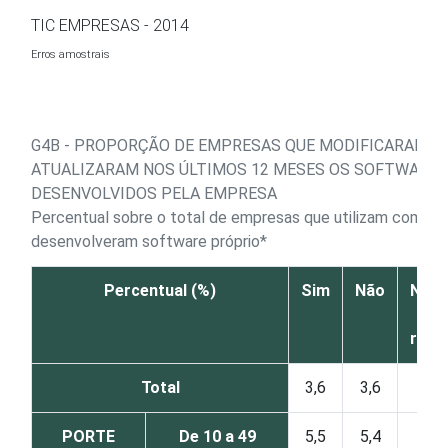
Ir para o conteúdo
TIC EMPRESAS - 2014
Erros amostrais
G4B - PROPORÇÃO DE EMPRESAS QUE MODIFICARAM O
ATUALIZARAM NOS ÚLTIMOS 12 MESES OS SOFTWARE
DESENVOLVIDOS PELA EMPRESA
Percentual sobre o total de empresas que utilizam comput
desenvolveram software próprio*
Percentual (%)
Sim
Não
Não 
N
resp
Total
3,6
3,6
1
PORTE
De 10 a 49
5,5
5,4
1