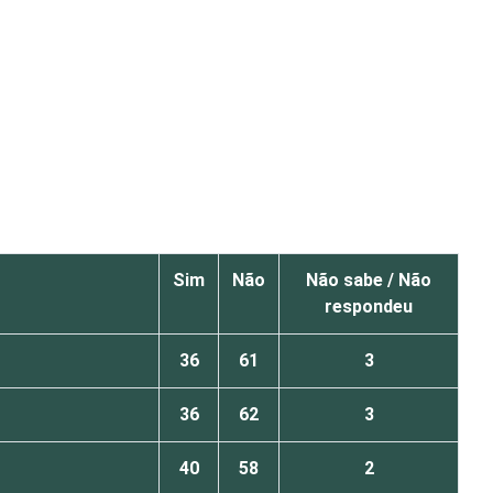
Sim
Não
Não sabe / Não
respondeu
36
61
3
36
62
3
40
58
2