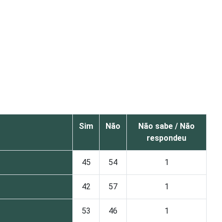
Sim
Não
Não sabe / Não
respondeu
45
54
1
42
57
1
53
46
1