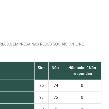
IA DA EMPRESA NAS REDES SOCIAIS ON-LINE
Sim
Não
Não sabe / Não
respondeu
25
74
0
23
76
0