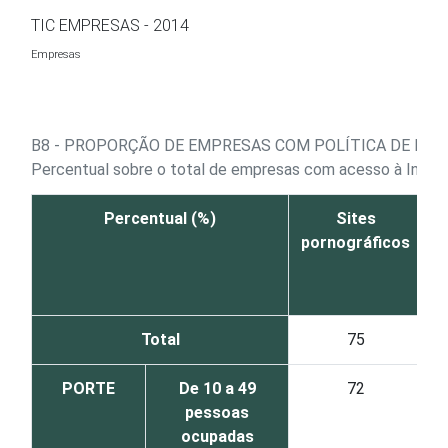
Ir para o conteúdo
TIC EMPRESAS - 2014
Empresas
B8 - PROPORÇÃO DE EMPRESAS COM POLÍTICA DE REST
Percentual sobre o total de empresas com acesso à Inter
Percentual (%)
Sites
J
pornográficos
Total
75
PORTE
De 10 a 49
72
pessoas
ocupadas