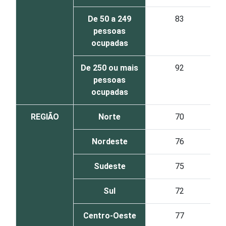
De 50 a 249
83
pessoas
ocupadas
De 250 ou mais
92
pessoas
ocupadas
REGIÃO
Norte
70
Nordeste
76
Sudeste
75
Sul
72
Centro-Oeste
77