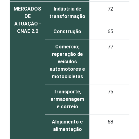
MERCADOS
Indústria de
72
DE
transformação
ATUAÇÃO -
CNAE 2.0
Construção
65
Comércio;
77
reparação de
veículos
automotores e
motocicletas
Transporte,
75
armazenagem
e correio
Alojamento e
68
alimentação