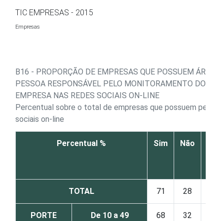
Ir para o conteúdo
TIC EMPRESAS - 2015
Empresas
B16 - PROPORÇÃO DE EMPRESAS QUE POSSUEM ÁREA 
PESSOA RESPONSÁVEL PELO MONITORAMENTO DO PER
EMPRESA NAS REDES SOCIAIS ON-LINE
Percentual sobre o total de empresas que possuem perfil
sociais on-line
Percentual %
Sim
Não
Não
res
TOTAL
71
28
PORTE
De 10 a 49
68
32