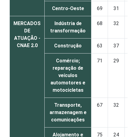
Centro-Oeste
69
31
MERCADOS
Indústria de
68
32
DE
transformação
ATUAÇÃO -
CNAE 2.0
Construção
63
37
Comércio;
71
29
reparação de
veículos
automotores e
motocicletas
Transporte,
67
32
armazenagem e
comunicações
Alojamento e
75
24