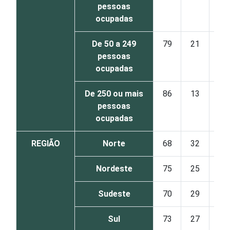
pessoas
ocupadas
De 50 a 249
79
21
pessoas
ocupadas
De 250 ou mais
86
13
pessoas
ocupadas
REGIÃO
Norte
68
32
Nordeste
75
25
Sudeste
70
29
Sul
73
27